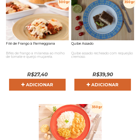
300gr
350gr
Filé de Frango à Parmeggiana
Quibe Assado
Bifes de frango a milanesa ao molho
Quibe assado recheado com requeijão
de tomate e queijo muçarela.
cremoso.
R$
27,40
R$
39,90
ADICIONAR
ADICIONAR
350gr