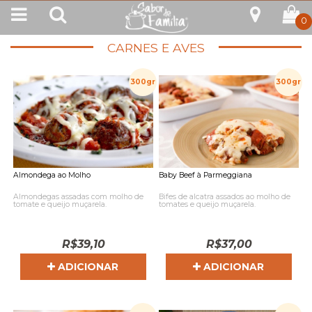
0
CARNES E AVES
300gr
300gr
Almondega ao Molho
Baby Beef à Parmeggiana
Almondegas assadas com molho de
Bifes de alcatra assados ao molho de
tomate e queijo muçarela.
tomates e queijo muçarela.
R$
39,10
R$
37,00
ADICIONAR
ADICIONAR