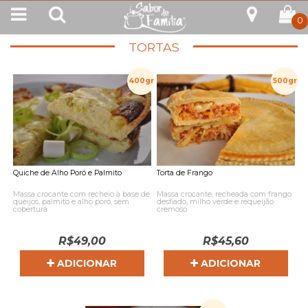
0
TORTAS
400gr
500gr
Quiche de Alho Poró e Palmito
Torta de Frango
Massa crocante com recheio à base de
Massa crocante, recheada com frango
queijos, palmito e alho poró, sem
desfiado, milho verde e requeijão
cobertura
cremoso
R$
49,00
R$
45,60
ADICIONAR
ADICIONAR