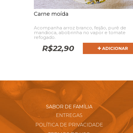
Carne moída
Acompanha arroz branco, feijão, purê de
mandioca, abobrinha no vapor e tomate
refogado.
R$
22,90
ADICIONAR
SABOR DE FAMÍLIA
ENTREGAS
POLÍTICA DE PRIVACIDADE