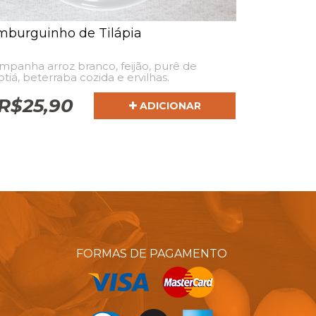
burguinho de Tilápia
panha arroz branco, feijão, purê de
tiá, beterraba cozida e ervilhas.
R$
25,90
ADICIONAR
FORMAS DE PAGAMENTO