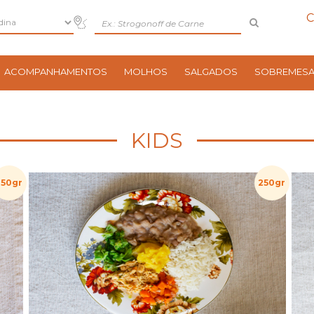
C
ACOMPANHAMENTOS
MOLHOS
SALGADOS
SOBREMES
KIDS
250gr
250gr