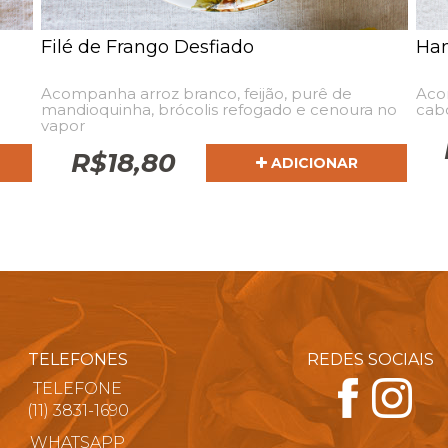
Filé de Frango Desfiado
Ham
Acompanha arroz branco, feijão, purê de
Acom
mandioquinha, brócolis refogado e cenoura no
cabo
vapor
R$
18,80
ADICIONAR
TELEFONES
REDES SOCIAIS
TELEFONE
(11) 3831-1690
WHATSAPP