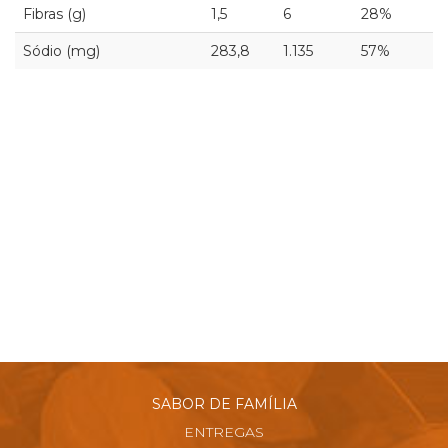
Fibras (g)
1,5
6
28%
Sódio (mg)
283,8
1.135
57%
SABOR DE FAMÍLIA
ENTREGAS