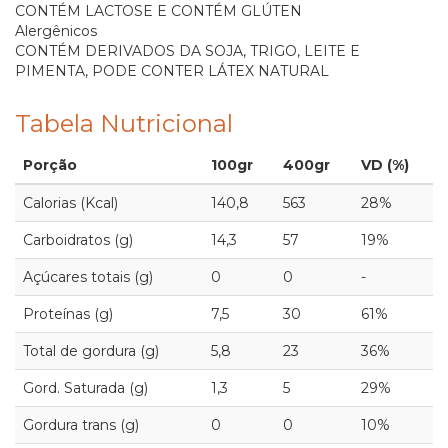
CONTÉM LACTOSE E CONTÉM GLÚTEN
Alergênicos
CONTÉM DERIVADOS DA SOJA, TRIGO, LEITE E
PIMENTA, PODE CONTER LÁTEX NATURAL
Tabela Nutricional
Porção
100gr
400gr
VD (%)
Calorias (Kcal)
140,8
563
28%
Carboidratos (g)
14,3
57
19%
Açúcares totais (g)
0
0
-
Proteínas (g)
7,5
30
61%
Total de gordura (g)
5,8
23
36%
Gord. Saturada (g)
1,3
5
29%
Gordura trans (g)
0
0
10%